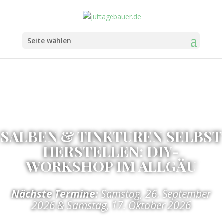
Seite wählen
SALBEN & TINKTUREN SELBST
HERSTELLEN: DIY-
WORKSHOP IM ALLGÄU
Nächste Termine:
Samstag, 26. September
2026 & Samstag, 17. Oktober 2026