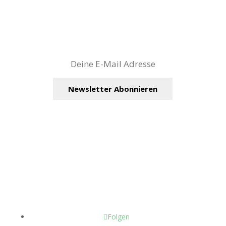
Newsletter:
wildes Kräuterwissen, neueste Blog-Beiträge und
Termine – direkt in dein E-Mail-Postfach!
Kontakt
Impressum
AGB
Zahlung und
Versand
Widerruf
Datenschutz
Folgen