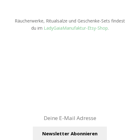
Räucherwerke, Ritualsalze und Geschenke-Sets findest
du im
LadyGaiaManufaktur-Etsy-Shop
.
Newsletter:
wildes Kräuterwissen, neueste Blog-Beiträge und
Termine – direkt in dein E-Mail-Postfach!