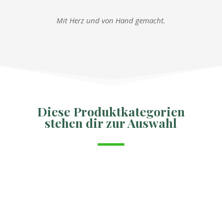
e
a
Mit Herz und von Hand gemacht.
ar
n
t
d
Diese Produktkategorien
stehen dir zur Auswahl
le
le
af
af