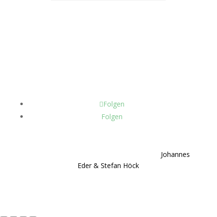
Kontakt
Impressum
AGB
Zahlung und
Versand
Widerruf
Datenschutz
Folgen
Folgen
© 2024 Jutta Gebauer I Design by
Johannes
Eder
&
Stefan Höck