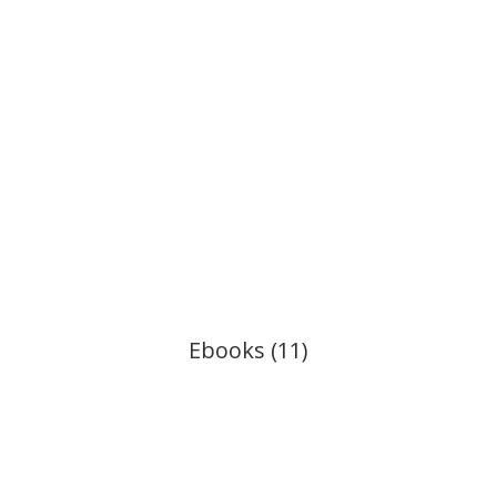
2
ic
ic
o
o
n
n
Ebooks (11)