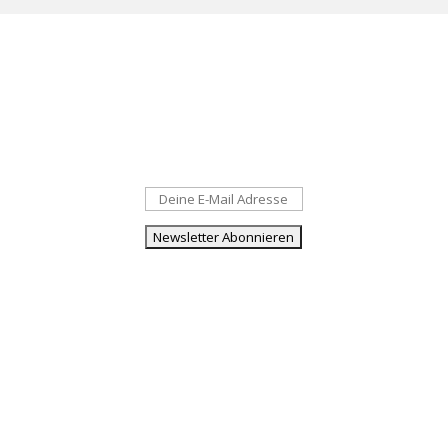
Newsletter:
wildes Kräuterwissen, neueste Blog-Beiträge und
Termine – direkt in dein E-Mail-Postfach!
Kontakt
Impressum
AGB
Zahlung und
Versand
Widerruf
Datenschutz