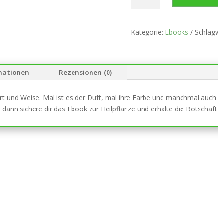
Veilchens
(Ebook)
Menge
Kategorie:
Ebooks
Schlag
mationen
Rezensionen (0)
rt und Weise. Mal ist es der Duft, mal ihre Farbe und manchmal auch
 dann sichere dir das Ebook zur Heilpflanze und erhalte die Botschaf