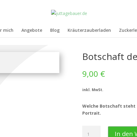
r mich
Angebote
Blog
Kräuterzauberladen
Zuckerle
Botschaft de
9,00
€
inkl. MwSt.
Welche Botschaft steht h
Portrait.
Botschaft
In den
des