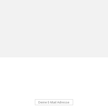
Newsletter:
wildes Kräuterwissen, neueste Blog-Beiträge und
Termine – direkt in dein E-Mail-Postfach!